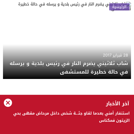
الرئيسية
28 فبراير 2017
شاب ثلاثيني يضرم النار في رئيس بلدية و يرسله
في حالة خطيرة للمستشفى
الحقيقة 24 © 2023 جميع الحقوق محفوظة
آخر الأخبار
تصميم
مجلة ووردبريس
استنفار أمني بعدما لقاو جثـ.ـة شخص داخل مرحاض مقهى بحي
الزيتون فمكناس