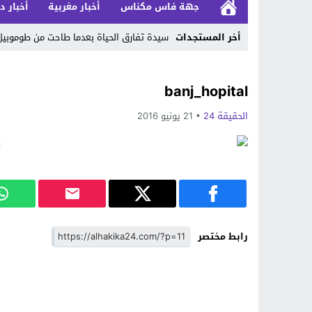
جهة فاس مكناس
أخبار مغربية
أخبار د
أخر المستجدات
سيدة تفارق الحياة بعدما طاحت من طوموبي
Stop
banj_hopital
Previous
الحقيقة 24
21 يونيو 2016
Next
رابط مختصر