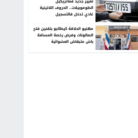
تغيير جديد فماتريكيل
الطوموبيلات.. الحروف اللاتينية
غادي تدخل فالتسجيل
مهنيو الحلاقة كيطالبو بتقنين فتح
الصالونات وفرض رخصة المسافة
باش متبقاش العشوائية