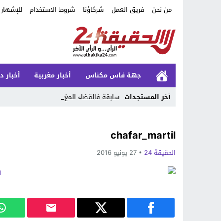
من نحن
فريق العمل
شركاؤنا
شروط الاستخدام
للإشهار
جهة فاس مكناس
أخبار مغربية
أخبار د
أخر المستجدات
سابقة فالقضاء المغربي._
Stop
chafar_martil
Previous
الحقيقة 24
27 يونيو 2016
Next