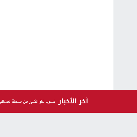
آخر الأخبار
تسرب غاز الكلور من محطة لمعالجة المياه سيفط 29 واح
الرأي و الرأي الآخر