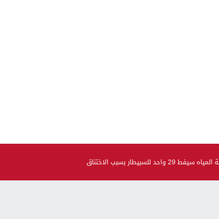
د للسبيطار بسبب الاختناق
صحة و جمال
حضيو راسكم..العلماء لقاو متحور جديد مكيبانش فاختبار PCR و
سماوه “أوميكرون الخفي”