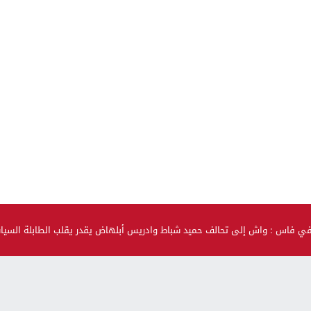
في فاس : واش إلى تحالف حميد شباط وادريس أبلهاض يقدر يقلب الطابلة السي
صحة و جمال
حضيو راسكم..العلماء لقاو متحور جديد مكيبانش فاختبار PCR و
سماوه “أوميكرون الخفي”