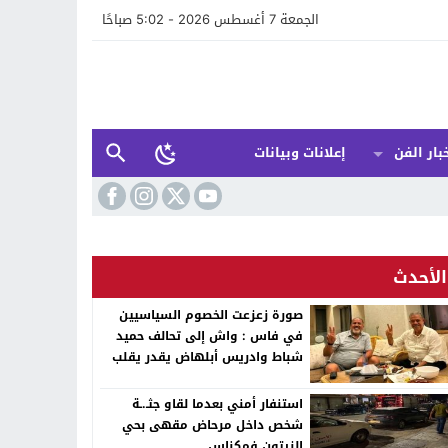
الجمعة 7 أغسطس 2026 - 5:02 صباحًا
بار الفن
إعلانات وبيانات
الأحدث
صورة زعزعت الخصوم السياسيين
في فاس : واش إلى تحالف حميد
شباط وادريس أبلهاض يقدر يقلب
الطابلة السياسية ففاس ؟
استنفار أمني بعدما لقاو جثـ.ـة
شخص داخل مرحاض مقهى بحي
الزيتون فمكناس