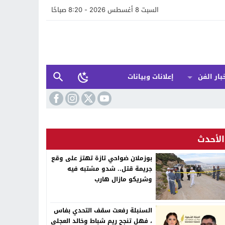
السبت 8 أغسطس 2026 - 8:20 صباحًا
بار الفن
إعلانات وبيانات
الأحدث
بوزملان ضواحي تازة تهتز على وقع
جريمة قتل.. شدو مشتبه فيه
وشريكو مازال هارب
السنبلة رفعت سقف التحدي بفاس
، فهل تنجح ريم شباط وخالد العجلي