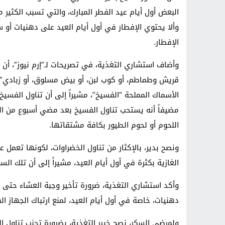
البعض أول أيام عيد الفطر المبارك، والتي تسبب الكثير م
وألا يحتوي الإفطار في أول أيام العيد على دهنيات أو س
الإفطار.
وأضاف استشاري التغذية، في تصريحات لـ”إرم نيوز”، أن إ
قريش وطماطم، أو كوب لبن، أو بيض مسلوق، أو زبادي”، 
الأسماك المملحة “الفسيخ”، مشيراً إلى أن تناول الفسيخ 
مضيفاً أنه يستحب تناول الفسيخ بعد مضي أسبوع من العي
اللحوم أو لحوم الطيور بكافة مشتقاتها.
ونصح بدير، بالإكثار من تناول الخضراوات، لكونها تعمل
الغازية بكثرة في أول أيام العيد، مشيراً إلى أن تلك ا
وأكد استشاري التغذية، ضرورة تأخير وجبة العشاء حتى 
دهنيات، خاصة في أول أيام العيد، لمنع ارتباك الجهاز
ولمرضى السكر، نصح خبير التغذية، بضرورة تجنب تناول ال