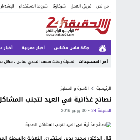
من نحن
فريق العمل
شركاؤنا
شروط الاستخدام
للإشهار
جهة فاس مكناس
أخبار مغربية
أخبار د
أخر المستجدات
السنبلة رفعت سقف التحدي بفاس ، فهل تنجح
Stop
Previous
الرئيسية
الأسرة و المطبخ
نصائح غذائية في العيد لتجنب المشاكل
Next
الحقيقة 24
30 يونيو 2016
قال الدكتور سميح بدير، استشاري التغذية والسمنة المصر