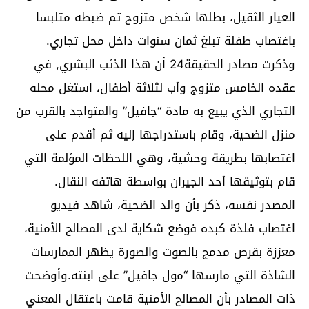
العيار الثقيل، بطلها شخص متزوح تم ضبطه متلبسا
باغتصاب طفلة تبلغ ثمان سنوات داخل محل تجاري.
وذكرت مصادر الحقيقة24 أن هذا الذئب البشري, في
عقده الخامس متزوج وأب لثلاثة أطفال، استغل محله
التجاري الذي يبيع به مادة “جافيل” والمتواجد بالقرب من
منزل الضحية، وقام باستدراجها إليه ثم أقدم على
اغتصابها بطريقة وحشية، وهي اللحظات المؤلمة التي
قام بتوثيقها أحد الجيران بواسطة هاتفه النقال.
المصدر نفسه، ذكر بأن والد الضحية، شاهد فيديو
اغتصاب فلذة كبده فوضع شكاية لدى المصالح الأمنية،
معززة بقرص مدمج بالصوت والصورة يظهر الممارسات
الشاذة التي مارسها “مول جافيل” على ابنته.وأوضحت
ذات المصادر بأن المصالح الأمنية قامت باعتقال المعني