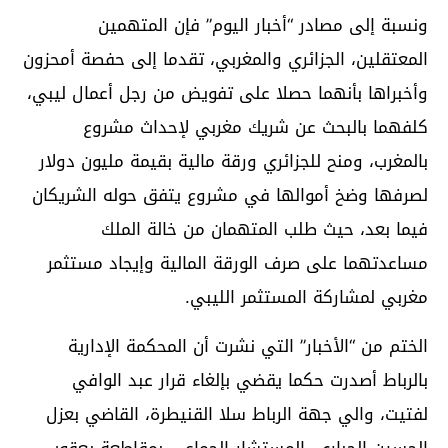
ونسبة إلى مصادر “أخبار اليوم” فإن المتهمين
المعتقلين، الجزائري والمغربي، تقدما إلى حفصة أمحزون
وأخبراها بأنهما حصلا على تفويض من رجل أعمال ليبي،
كلفهما بالبحث عن شريك مغربي لإحداث مشروع
بالمغرب، ومنح للجزائري ورقة مالية بقيمة مليون دولار
لصرفها وضخ أموالها في مشروع يتفق حوله الشريكان
فيما بعد، حيث طلب المتهمان من خالة الملك
مساعدتهما على صرف الورقة المالية وإيجاد مستثمر
مغربي لمشاركة المستثمر الليبي.
الختم من “الأخبار” التي نشرت أن المحكمة الإدارية
بالرباط أصدرت حكما يقضي بإلغاء قرار عبد الوافي
لفتيت، والي جهة الرباط سلا القنيطرة، القاضي بعزل
الحسين الجباري، المستشار الجماعي بمقاطعة يعقوب