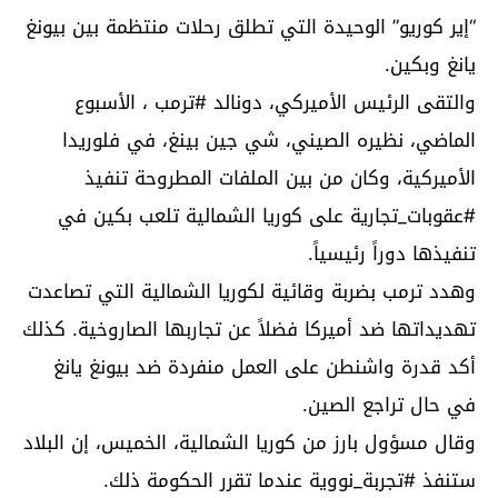
“إير كوريو” الوحيدة التي تطلق رحلات منتظمة بين بيونغ
يانغ وبكين.
والتقى الرئيس الأميركي، دونالد #ترمب ، الأسبوع
الماضي، نظيره الصيني، شي جين بينغ، في فلوريدا
الأميركية، وكان من بين الملفات المطروحة تنفيذ
#عقوبات_تجارية على كوريا الشمالية تلعب بكين في
تنفيذها دوراً رئيسياً.
وهدد ترمب بضربة وقائية لكوريا الشمالية التي تصاعدت
تهديداتها ضد أميركا فضلاً عن تجاربها الصاروخية. كذلك
أكد قدرة واشنطن على العمل منفردة ضد بيونغ يانغ
في حال تراجع الصين.
وقال مسؤول بارز من كوريا الشمالية، الخميس، إن البلاد
ستنفذ #تجربة_نووية عندما تقرر الحكومة ذلك.