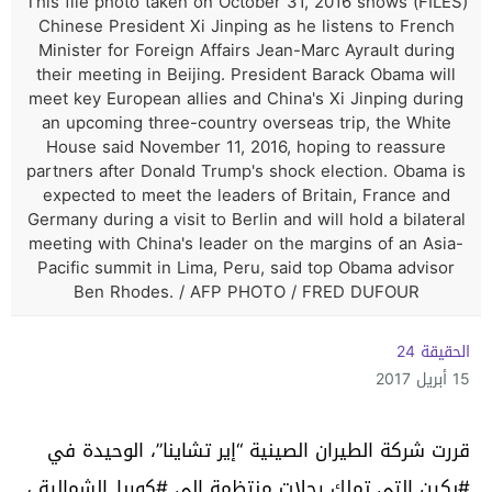
(FILES) This file photo taken on October 31, 2016 shows
Chinese President Xi Jinping as he listens to French
Minister for Foreign Affairs Jean-Marc Ayrault during
their meeting in Beijing. President Barack Obama will
meet key European allies and China's Xi Jinping during
an upcoming three-country overseas trip, the White
House said November 11, 2016, hoping to reassure
partners after Donald Trump's shock election. Obama is
expected to meet the leaders of Britain, France and
Germany during a visit to Berlin and will hold a bilateral
meeting with China's leader on the margins of an Asia-
Pacific summit in Lima, Peru, said top Obama advisor
Ben Rhodes. / AFP PHOTO / FRED DUFOUR
الحقيقة 24
15 أبريل 2017
قررت شركة الطيران الصينية “إير تشاينا”، الوحيدة في
#بكين التي تملك رحلات منتظمة إلى #كوريا_الشمالية ،