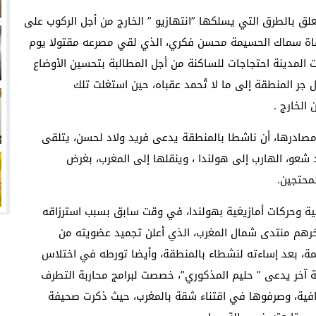
دة، تتعلق بالطرق التي يسلكها ”انتهازيو ” الخارج من أجل الركوب على
فاة سماك الحسيمة محسن فكري، الذي لقي مصرعه مقتولا يوم
 المدينة احتجاجات للساكنة من أجل المطالبة بتحسين الأوضاع
ل جر المنطقة إلى ما لا تُحمد عقباه، حين استغلت تلك
الخارج .
ر المعلومات التي توصلت إليها الحقيقة24 من مصادرها، أن ناشطا بالمنطقة يدعى فريد ولاد لحسن، يتلقى
شعو، الهارب إلى هولندا ، وينقلها إلى المغرب، بغرض
محتجين.
ة وحركات أمازيغية بهولندا، في وقت سابق بسبب استرزاقه
خرهم منتدى شمال المغرب، الذي أعلن تجميد عضويته من
ة، بعد إساءته لنشطاء بالمنطقة، وأيضا تورطه في اختلاس
 آخر يدعى ” حليم المذكوري”، خصصت لبرامج محاربة التطرف
ثقافية، وصرفوها في اقتناء شقة بالمغرب، حيث ذكرت صحيفة