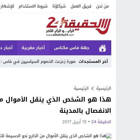
من نحن
فريق العمل
شركاؤنا
شروط الاستخدام
للإشهار
جهة فاس مكناس
أخبار مغربية
أخبار د
أخر المستجدات
صورة زعزعت الخصوم السياسيين في فاس : 
Stop
Previous
الرئيسية
الرئيسية
هذا هو الشخص الذي ينقل الأموال من 
Next
الانفصال بالمدينة
الحقيقة 24
15 أبريل 2017