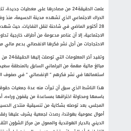
علمت الحقيقة24 من مصادرها على معطيات جدي
الحراك الاجتماعي الذي تشهده مدينة الحسيمة، منذ و
28 أكتوبر الماضي في شاحنة لنقل النفايات، حيث شهدت
الاجتماعية، إلا أن عناصر مدعومة من أطراف خارجية تحاو
الاحتجاجات من أجل نشر فكرها الانفصالي بدعم مالي من 
وتفيد آخ
مبالغ مالية مهمة من البرلماني السابق بالمنطقة سعيد 
استعمالها في نشر فكرهم ” الإنفصالي ” في صفوف ال
هذا الناشط الذي سبق أن تبرأت منه عدة جمعيات حقوقي
باسمها ومحاولة اختراقها بمساعدة من يقفون وراءه، أ
المجلس، بعد توصله بشكاية من تنسيقية منتدى الحسيم
أموال عمومية بهولندا، رصدت لجمعية يشرف عليها رفقة
الديني بالديار الهولندية والممول من مركز الشؤون ال