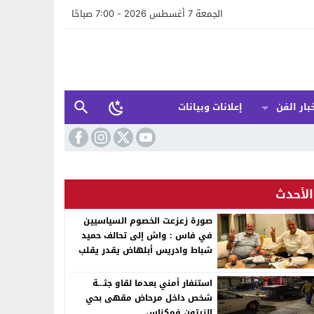
الجمعة 7 أغسطس 2026 - 7:00 صباحًا
بار الفن
إعلانات وبيانات
الأحدث
صورة زعزعت الخصوم السياسيين
في فاس : واش إلى تحالف حميد
شباط وادريس أبلهاض يقدر يقلب
الطابلة السياسية ففاس ؟
استنفار أمني بعدما لقاو جثـ.ـة
شخص داخل مرحاض مقهى بحي
الزيتون فمكناس