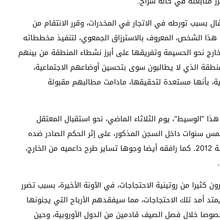
 متابعته في حالة سراح.
ال بسبب تورطه في الاتجار في المخدرات، وقرر الانتقام من
هذا الشخص، المعروف بالاسترزاق الجمعوي، لتنفيذ مخططاته
خارج نحو الحسيمة وتفريقها على أبرز نشطاء المنطقة من بينهم
المنطقة الذي لا يطالبون سوى بتحسين أوضاعهم الاجتماعية،
ية، بأنها مستعدة لتحقيقها، مادامت مطالبهم مقبولة
ا ”الوسيط”، يوم الثلاثاء الماضي، نحو استقبال المعتقل
 سنوات داخل السجن المذكور، على إثر الحكم الصادر ضده
على خلفية أحداث آيث بوعياش، قرب مدينة الحسيمة سنة 2012. كما رافقه أيضا وجوها تساير طرح داعميه من الخارج،
ن كثيرا من روتينية الاحتجاجات، في الآونة الأخيرة، بسبب تضرر
د أمد تلك الاحتجاجات، مما سيفقدهم الأرباح التي يجنونها
صوصا خلال فصل الصيف قادمين من الدول الأوروبية، وحين