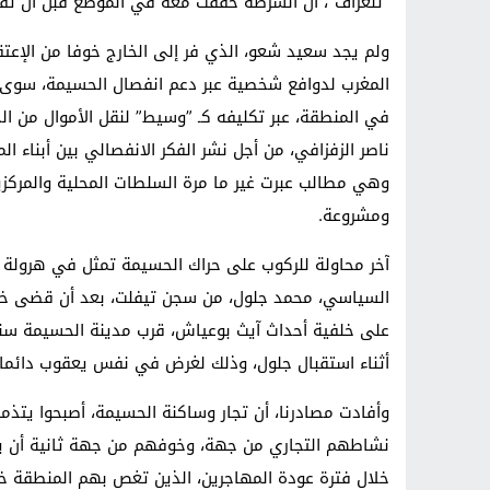
”تلغراف”، أن الشرطة حققت معه في الموضع قبل أن تقرر
ولم يجد سعيد شعو، الذي فر إلى الخارج خوفا من الإعتق
المغرب لدوافع شخصية عبر دعم انفصال الحسيمة، سوى 
في المنطقة، عبر تكليفه كـ ”وسيط” لنقل الأموال من ال
ناصر الزفزافي، من أجل نشر الفكر الانفصالي بين أبناء 
وهي مطالب عبرت غير ما مرة السلطات المحلية والمركز
ومشروعة.
آخر محاولة للركوب على حراك الحسيمة تمثل في هرولة هذ
السياسي، محمد جلول، من سجن تيفلت، بعد أن قضى خمس
أثناء استقبال جلول، وذلك لغرض في نفس يعقوب دائما.
وأفادت مصادرنا، أن تجار وساكنة الحسيمة، أصبحوا يتذمرو
نشاطهم التجاري من جهة، وخوفهم من جهة ثانية أن يمت
خلال فترة عودة المهاجرين، الذين تغص بهم المنطقة خ