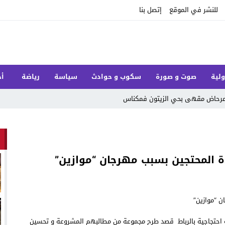
للنشر في الموقع
إتصل بنا
ولية
صوت و صورة
سكوب و حوادث
سياسة
رياضة
أخ
ل مرحاض مقهى بحي الزيتون فمكناس
ة المحتجين بسبب مهرجان “موازين”
الحكومي لتكوين 10000 إطار تربوي وقفة احتجاجية بالرباط قصد طرح مجموعة من مطالبهم المشروعة و تحسين