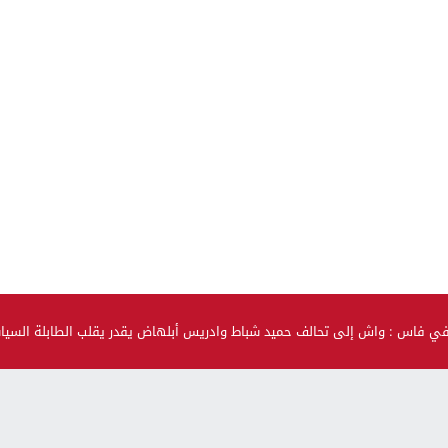
في فاس : واش إلى تحالف حميد شباط وادريس أبلهاض يقدر يقلب الطابلة السي
صحة و جمال
حضيو راسكم..العلماء لقاو متحور جديد مكيبانش فاختبار PCR و
سماوه “أوميكرون الخفي”