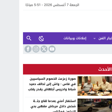
الجمعة 7 أغسطس 2026 - 5:51 صباحًا
بار الفن
إعلانات وبيانات
الأحدث
صورة زعزعت الخصوم السياسيين
في فاس : واش إلى تحالف حميد
شباط وادريس أبلهاض يقدر يقلب
الطابلة السياسية ففاس ؟
استنفار أمني بعدما لقاو جثـ.ـة
شخص داخل مرحاض مقهى بحي
الزيتون فمكناس