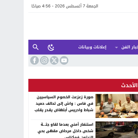
الجمعة 7 أغسطس 2026 - 4:56 صباحًا
بار الفن
إعلانات وبيانات
الأحدث
صورة زعزعت الخصوم السياسيين
في فاس : واش إلى تحالف حميد
شباط وادريس أبلهاض يقدر يقلب
الطابلة السياسية ففاس ؟
استنفار أمني بعدما لقاو جثـ.ـة
شخص داخل مرحاض مقهى بحي
الزيتون فمكناس