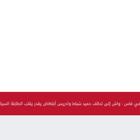
في فاس : واش إلى تحالف حميد شباط وادريس أبلهاض يقدر يقلب الطابلة السي
صحة و جمال
حضيو راسكم..العلماء لقاو متحور جديد مكيبانش فاختبار PCR و
سماوه “أوميكرون الخفي”