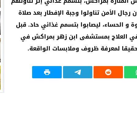
مراكش المنارة بمراكش، بتسمم غذائي إثر تناولهم
بة إفطار. وذكرت مصادر الحقيقة24 أن رجال الأمن تناولوا وجبة الإفطار بعد صلاة
ة و الحساء، ليصابوا بتسمم غذائي حاد. قبل
قي العلاج بمستشفى ابن زهر بمراكش في
تحقيقا لمعرفة ظروف وملابسات الواقعة.