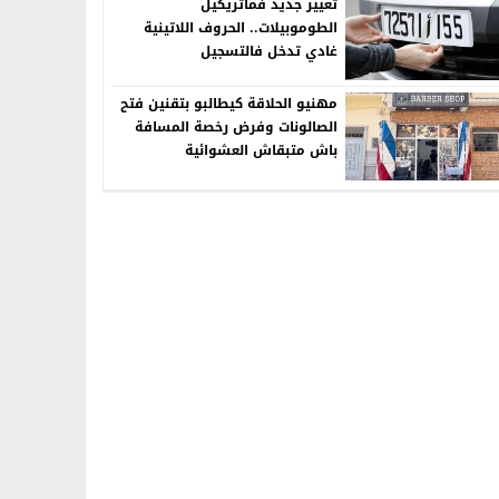
تغيير جديد فماتريكيل
الطوموبيلات.. الحروف اللاتينية
غادي تدخل فالتسجيل
مهنيو الحلاقة كيطالبو بتقنين فتح
الصالونات وفرض رخصة المسافة
باش متبقاش العشوائية