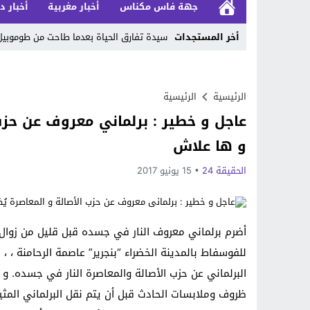
جهة فاس مكناس
أخبار مغربية
أخبار د
أخر المستجدات
سيدة تفارق الحياة بعدما طاحت من طوموب
Stop
Previous
الرئيسية
الرئيسية
عاجل و خطير : برلماني معروف عن حزب 
Next
و ها علاش
الحقيقة 24
15 يونيو 2017
أضرم برلماني معروف النار في جسده قبل قليل من زوا
للفوسفاط بالمدينة الخضراء “بنجرير” عاصمة الرحامنة ، ،
البرلماني عن حزب الأصالة والمعاصرة النار في جسده. و
ظروف وملابسات الحادث قبل أن يتم نقل البرلماني المث