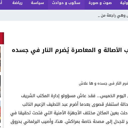
ولية
صوت و صورة
سكوب و حوادث
سياسة
رياضة
أخ
يل وهي راجعة من عرس
الأصالة و المعاصرة يُضرم النار في جسده
ل اليوم الخميس… فقد عاش مسؤولو إدارة المكتب الشريف
 حالة استنفار قصوى بعدما أضرم عبد اللطيف الزعيم النائب
 حلت بعين المكان مختلف الأجهزة الأمنية التي فتحت تحقيقا في
ير للجدل إلى مصحة خاصة بمراكش. هذا، وأصيب البرلماني بحروق