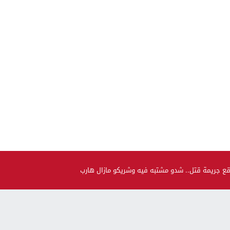
قع جريمة قتل.. شدو مشتبه فيه وشريكو مازال هارب
صحة و جمال
حضيو راسكم..العلماء لقاو متحور جديد مكيبانش فاختبار PCR و
سماوه “أوميكرون الخفي”