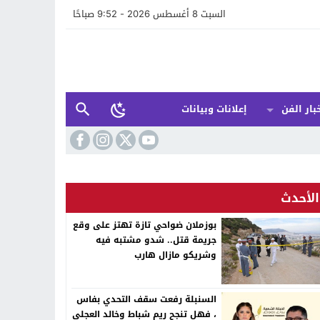
السبت 8 أغسطس 2026 - 9:52 صباحًا
بار الفن
إعلانات وبيانات
الأحدث
بوزملان ضواحي تازة تهتز على وقع
جريمة قتل.. شدو مشتبه فيه
وشريكو مازال هارب
السنبلة رفعت سقف التحدي بفاس
، فهل تنجح ريم شباط وخالد العجلي