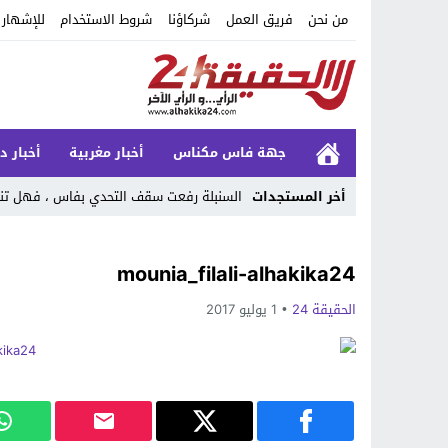
من نحن
فريق العمل
شركاؤنا
شروط الاستخدام
للإشهار
جهة فاس مكناس
أخبار مغربية
أخبار د
أخر المستجدات
السنبلة رفعت سقف التحدي بفاس ، فهل تنجح
Stop
mounia_filali-alhakika24
Previous
الحقيقة 24
1 يوليو 2017
Next