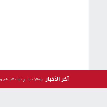
آخر الأخبار
بوزملان ضواحي تازة تهتز على و
الرأي و الرأي الآخر