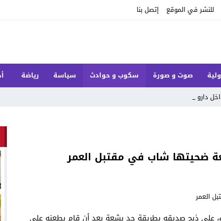
للنشر في الموقع
إتصل بنا
ولية
صوت و صورة
سكوب و حوادث
سياسة
رياضة
أخ
اخل دارو فحي _
عة ضحيتها شاب في مقتبل العمر
ء، على ذبح صديقه بطريقة جد بشعة بعد أن قام بطعنه على