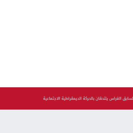
بق الغراس يلتحقان بالحركة الديمقراطية الاجتماعية
صحة و جمال
حضيو راسكم..العلماء لقاو متحور جديد مكيبانش فاختبار PCR و
سماوه “أوميكرون الخفي”