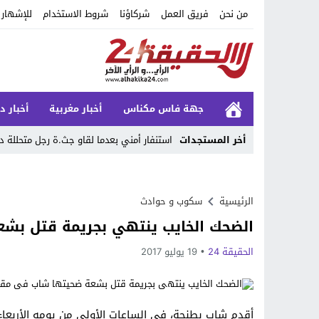
من نحن
فريق العمل
شركاؤنا
شروط الاستخدام
للإشهار
جهة فاس مكناس
أخبار مغربية
أخبار د
أخر المستجدات
استنفار أمني بعدما لقاو جث.ة رجل متحللة د
Stop
Previous
الرئيسية
سكوب و حوادث
الضحك الخايب ينتهي بجريمة قتل بش
Next
الحقيقة 24
19 يوليو 2017
أقدم شاب بطنجة، في الساعات الأولى من يومه الأربعا