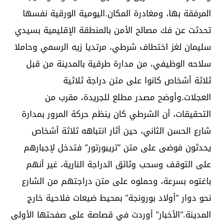
المرفقة بها، ومغادرة المكان.اليومية الورقية نفسها
تحدثت عن فك مصالح الأمن بالمنطقة الإقليمية بسيدي
سليمان لغز اختطاف شرطي، مرتديا زيه الرسمي وحاملا
سلاحه الوظيفي، من مدارة طرقية بالمدينة من قبل
ثلاثة أشخاص كانوا على متن دراجة ثلاثية
العجلات.وأوضح مصدر مطلع للجريدة، مقرب من
التحقيقات، أن الشرطي كان ينظم حركة المرور بمدارة
شارع الحسن الثاني، حين أثار انتباهه ثلاثة أشخاص
يحدثون فوضى على متن “تريبورتور” فتدخل لإجبارهم
على التوقف وسحب وثائق الدراجة النارية، غير أنهم
باغتوه بسرعة، وحملوه على متن دراجتهم من الشارع
نحو دوار “أولاد بورونجة” بمحيط ضيعات فلاحية خارج
المدينة.“الأخبار” أوردت في قصاصة على صفحتها الأولى