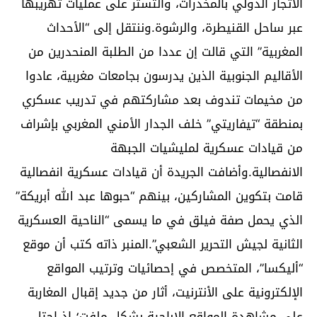
الاتجار الدولي بالمخدرات، والتستر على عمليات تهريبها
عبر ساحل القنيطرة، والرشوة.وننتقل إلى “الأحداث
المغربية” التي قالت إن عددا من الطلبة المنحدرين من
الأقاليم الجنوبية الذين يدرسون بجامعات مغربية، عادوا
من مخيمات تندوف بعد مشاركتهم في تدريب عسكري
بمنطقة “تيفاريتي” خلف الجدار الأمني المغربي بإشراف
من قيادات عسكرية لمليشيات الجبهة
الانفصالية.وأضافت الجريدة أن قيادات عسكرية انفصالية
قامت بتكوين المشاركين، بينهم “حبوها عبد الله أبريكة”
الذي يحمل صفة فيلق في ما يسمى “الناحية العسكرية
الثانية لجيش التحرير الشعبي”.المنبر ذاته كتب أن موقع
“أليكسا”، المتخصص في إحصائيات وترتيب المواقع
الإلكترونية على الأنترنيت، أثار من جديد إقبال المغاربة
على مشاهدة المواقع الإباحية بشكل ملفت؛ إذ احتل