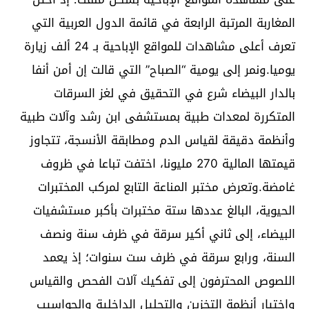
المغاربة المرتبة الرابعة في قائمة الدول العربية التي
تعرف أعلى مشاهدات للمواقع الإباحية بـ 24 ألف زيارة
يوميا.ونمر إلى يومية “الصباح” التي قالت إن أمن أنفا
بالدار البيضاء شرع في التحقيق في لغز السرقات
المتكررة لمعدات طبية بمستشفى ابن رشد وآلات طبية
وأنظمة دقيقة لقياس الدم ومطابقة الأنسجة، تتجاوز
قيمتها المالية 270 مليونا، اختفت تباعا في ظروف
غامضة.وتعرض مختبر المناعة التابع لمركب المختبرات
الحيوية، البالغ عددها ستة مختبرات بأكبر مستشفيات
البيضاء، إلى ثاني أكير سرقة في ظرف سنة ونصف
السنة، ورابع سرقة في ظرف ست سنوات؛ إذ يعمد
اللصوص المحترفون إلى تفكيك آلات الفحص والقياس
واختيار أنظمة التخزين والتحليل الداخلية والحواسيب