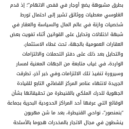
بطرق مشبوهة يضع أوجار في قفص الاتهام”؛ إذ قدم
الغلوسي معطيات ووثائق تشير إلى احتمال تورط
شخصيات وازنة في عالم المال والسياسة والعقار في
شبهة اختلالات وتحايل على القوانين أثناء تفويت بعض
العقارات العمومية بالجهة، تحت غطاء الاستثمار،
والتحايل بعد ذلك على دفتر التحملات والالتزامات
الواردة، في غياب متابعة من الجهات المعنية لمسار
وسيرورة تنفيذ تلك الالتزامات.وفي خبر آخر، تطرقت
الجريدة لانتهاء عناصر المركز القضائي التابع للقيادة
الجهوية للدرك الملكي بالقنيطرة من تحقيقاتها بشأن
الوقائع التي عرفها أحد المراكز الحدودية البحرية بجماعة
“بنمنصور”، نواحي القنيطرة، بعد ما شن مهربون
ينشطون في مجال الاتجار بالمخدرات هجوما بالأسلحة