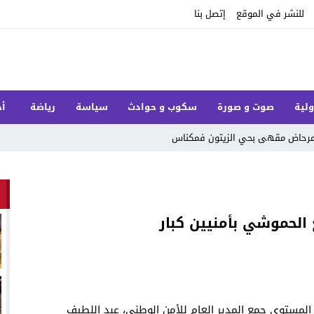
للنشر في الموقع
إتصل بنا
ولية
صوت و صورة
سكوب و حوادث
سياسة
رياضة
أخ
ل مرحاض مقهى بحي الزيتون فمكناس
 الحموشي بأمنيين كبار
عا رفيع المستوى جمع المدير العام للأمن الوطني، عبد اللطيف