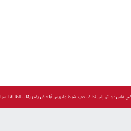
في فاس : واش إلى تحالف حميد شباط وادريس أبلهاض يقدر يقلب الطابلة السي
صحة و جمال
حضيو راسكم..العلماء لقاو متحور جديد مكيبانش فاختبار PCR و
سماوه “أوميكرون الخفي”