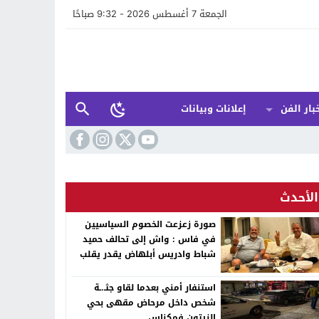
الجمعة 7 أغسطس 2026 - 9:32 صباحًا
بار الفن
إعلانات وبيانات
الأحدث
صورة زعزعت الخصوم السياسيين
في فاس : واش إلى تحالف حميد
شباط وادريس أبلهاض يقدر يقلب
الطابلة السياسية ففاس ؟
استنفار أمني بعدما لقاو جثـ.ـة
شخص داخل مرحاض مقهى بحي
الزيتون فمكناس