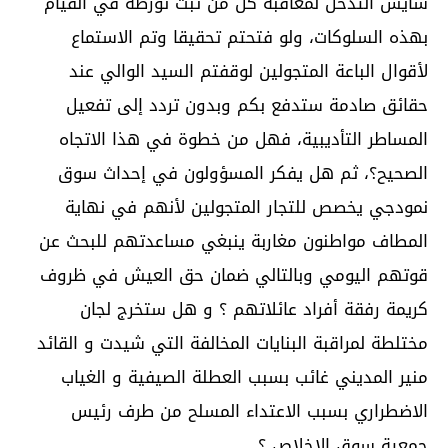
سايس التدخل لمعاقبة كل من ثبت تورطه في القيام
بهذه السلوكات، ولو فتحتم تحقيقا وتم الاستماع
لأقوال الباعة المتجولين لوقفتم السيد الوالي عند
حقائق صادمة ستدفع بكم وبدون تردد إلى تفعيل
المساطر التأديبية، فهل من خطوة في هذا الاتجاه
الصحيح؟، ثم هل يفكر المسؤولون في إحداث سوق
نمودجي يخصص للتجار المتجولين لأنهم في نهاية
المطاف مواطنون مغاربة ينبغي مساعدتهم للبحث عن
قوتهم اليومي وبالتالي ضمان حق العيش في ظروف
كريمة رفقة أفراد عائلاتهم ؟ و هل ستخرج لجان
مختلطة لمراقبة البنايات المخالفة التي شيدت و القائد
منير المديني غائب بسبب العطلة الصيفية و الغياب
الاضطراري بسبب الاعتداء المسلح من طرف رئيس
جمعية سوق الإخلاص ؟