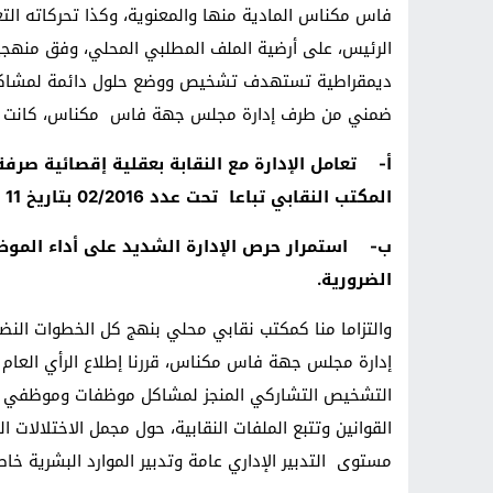
فاس مكناس المادية منها والمعنوية، وكذا تحركاته التعب
الرئيس، على أرضية الملف المطلبي المحلي، وفق منهجي
ديمقراطية تستهدف تشخيص ووضع حلول دائمة لمشاكل 
ضمني من طرف إدارة مجلس جهة فاس مكناس، كانت أ
أ‌-
تعامل الإدارة مع النقابة بعقلية إقصائية ص
المكتب النقابي تباعا تحت عدد 02/2016 بتاريخ 11 فبراير 2016 و عدد 05/2016 بتاريخ 19 أبريل 2016 ؛
ب‌-
استمرار حرص الإدارة الشديد على أداء الم
الضرورية.
والتزاما منا كمكتب نقابي محلي بنهج كل الخطوات الن
إدارة مجلس جهة فاس مكناس، قررنا إطلاع الرأي العام ا
التشخيص التشاركي المنجز لمشاكل موظفات وموظفي ه
القوانين وتتبع الملفات النقابية، حول مجمل الاختلال
مستوى التدبير الإداري عامة وتدبير الموارد البشرية خاص