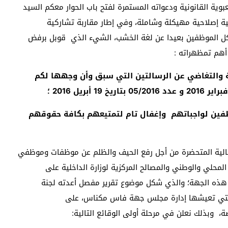
وية القانونية ودعواته المستمرة لفتح باب الحوار معكم السيد
ة إصلاحية مهيكلة وشاملة، وفي إطار مقاربة تشاركية
الموظفين بعيدا عن لغة الخشب، الشيء الذي قوبل برفض
هم تمظهراته :
رفة والتغاضي عن الرسالتين التي سبق وأن وجهها لكم
وظفين لواجباتهم وإغفال تام لتمتيعهم بكافة حقوقهم
ضالية المتحضرة من أجل رفع الحيف والظلم عن موظفات وموظفي
لمحلي والوطني والمصالح المركزية لوزارة الداخلية على
ذه الجهة؛ والذي شكل موضوع تقرير مفصل أعدته لجنة
ات التي تعيشها إدارة مجلس جهة فاس مكناس، على
ة،
وبذلك نعلن في مرحلة أولى الوقائع التالية: