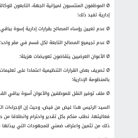
Ø
الموظفون المنتسبون لميزانية الجهة، التابعون للوكال
إدارية تفيد ذلك؛
Ø
عدم تعيين رؤساء المصالح بقرارات إدارية إسوة بباقي
Ø
عدم تجيميع المصالح التابعة لكل قسم في مقر واحد؛
Ø
الأعوان العرضيين يتقاضون تعويضات هزيلة؛
Ø
تصريف بعض القرارات التنظيمية اعتمادا على تعليمات
بالمنظومة الإدارية؛
Ø
ملف توفير النقل
للموظفين والأعوان أسوة بباقي الق
السيد الرئيس هذا غيض من فيض، وحيث إن الإجراءات الت
فعاليتها، نطلب منكم بكل تقدير واحترام وانطلاقا من ح
ذلك من تثمين واعتراف ضمني للمجهودات التي يبذلها م