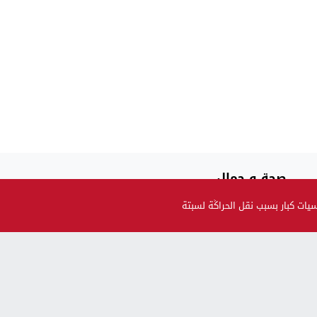
صحة و جمال
حضيو راسكم..العلماء لقاو متحور جديد مكيبانش فاختبار PCR و
ت كبار بسبب نقل الحراݣة لسبتة
سماوه “أوميكرون الخفي”
بالنسبة للحوامل و المرضعات… ها قرار وزارة الصحة بالنسبة
للتلقيح
وزارة آيت الطالب تحذر: ايلا فيك الكحة و السخانة بعد على
عائلتك...