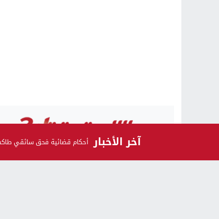
آخر الأخبار
أحكام قضائية فحق سائقي طاكسيا
الرأي و الرأي الآخر
اشـتـرك