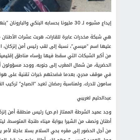
إيداع مشبوه لـ 30 مليونا بحسابه البنكي والبارونان “بنهاس” و”أديب” أقرا بتسليمه رشاوي
هي شبكة مخدرات عابرة للقارات، هربت عشرات الأطنان م
عليها اسم “ميسي”، نسبة إلى لقب رئيس أمن إنزكان، التي
من أكبر الشبكات التي سقط فيها رؤساء مناطق إقليمية 
الحضرية، من شمال المغرب إلى جنوبه. ووجد مسؤولون أمني
في موقف محرج، بعدما فضحتهم خبرات تقنية على هوات
سامون للدرك. ولمناسبة رمضان تعيد “الصباح” تركيب القصة، ب
عبدالحليم لعريبي
وجد عميد الشرطة الممتاز (م.ص) رئيس منطقة أمن إنز
أطنان ونصف من الشيرا ببوابة ميناء طنجة المتوسط، ليت
من أجل الحضور إلى مقره بحي السلام بسلا عاجلا لأمر ي
وصل العميد “ميسي”، وهو لقب أطلق عليه من قبل المنح