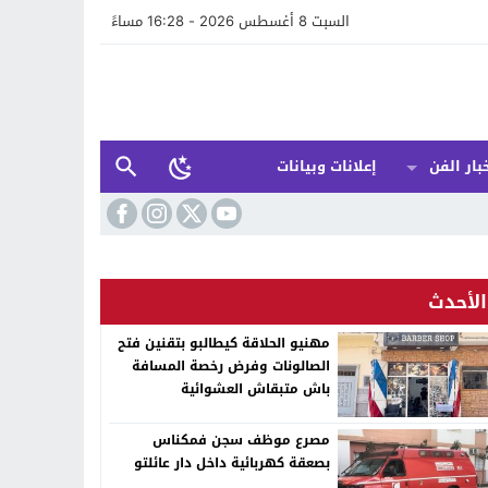
السبت 8 أغسطس 2026 - 16:28 مساءً
بار الفن
إعلانات وبيانات
الأحدث
مهنيو الحلاقة كيطالبو بتقنين فتح
الصالونات وفرض رخصة المسافة
باش متبقاش العشوائية
مصرع موظف سجن فمكناس
بصعقة كهربائية داخل دار عائلتو