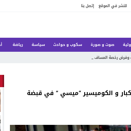
للنشر في الموقع
إتصل بنا
ولية
صوت و صورة
سكوب و حوادث
سياسة
رياضة
أخ
ات وفرض رخصة المسافة باش متبق _
بار و الكوميسير “ميسي ” في قبضة