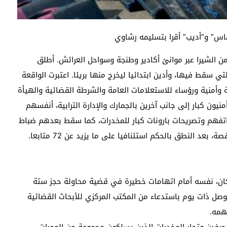
ن الشيرا عبر موانئ أكادير وطنجة وسواحل العرائش. أطلق
 سقط فيها، وأدين ابتدائيا ليخرج منها بريئا. اعتبرت الواقعة
وأمنية ورؤساء للاستعلامات العامة والشرطة القضائية والهيأة
ون كبار إلى جانب آخرين بالجمارك والإدارة الترابية، أنفسهم
فهم وتصريحات بارونات كبار للمخدرات، كما سقط بعدهم ضباط
عد النطق بالحكم استئنافيا على ما يزيد عن 72 متابعا.
كان، نفسه أمام اتهامات خطيرة في قضية محاولة حجز ستة
وصل ذات يوم باستدعاء من المكتب المركزي للأبحاث القضائية
همه.
رفين وتجار المخدرات الذين يسلكون مجموعة من الممرات