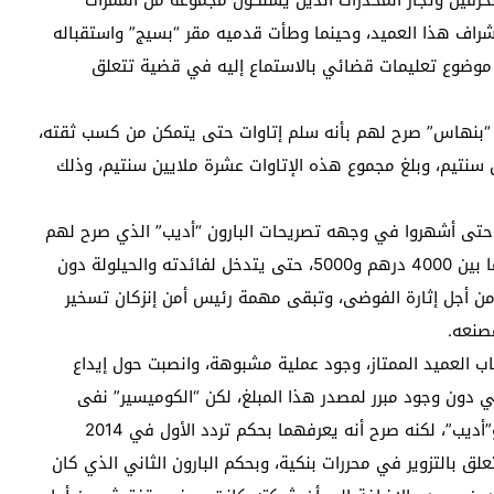
شراف هذا العميد، وحينما وطأت قدميه مقر “بسيج” واستقباله
 موضوع تعليمات قضائي بالاستماع إليه في قضية تتعلق
ي “بنهاس” صرح لهم بأنه سلم إتاوات حتى يتمكن من كسب ثقته،
ن سنتيم، وبلغ مجموع هذه الإتاوات عشرة ملايين سنتيم، وذلك
حتى أشهروا في وجهه تصريحات البارون “أديب” الذي صرح لهم
بدوره بأن “ميسي” كان يتلقى منه مبالغ مالية تتراوح ما بين 4000 درهم و5000، حتى يتدخل لفائدته والحيلولة دون
 من أجل إثارة الفوضى، وتبقى مهمة رئيس أمن إنزكان تسخير
صنعه.
اب العميد الممتاز، وجود عملية مشبوهة، وانصبت حول إيداع
سابه البنكي دون وجود مبرر لمصدر هذا المبلغ، لكن “الكوميسير” نفى
جملة وتفصيلا ما جاء في تصريحات البارونين “بنهاس” و”أديب”، لكنه صرح أنه يعرفهما بحكم تردد الأول في 2014
لق بالتزوير في محررات بنكية، وبحكم البارون الثاني الذي كان