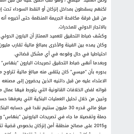
لكنهم يسقطون بمداخل إنزكان أو النقط السوداء تحت إ
من قبل فرقة مكافحة الجريمة المنظمة حتى أخبروه أنه
بالاتجار الدولي للمخدرات.
وكشف ضباط التحقيق للعميد الممتاز أن البارون الدول
وكان يمده بين الفينة والأخرى بمبالغ مالية تقارب مليو
احتياطيا في حال وقوعه في أي مشكل قضائي.
وبعدما أنهى ضباط التحقيق تصريحات البارون “بنهاس” 
الاعتداء عليه من قبل دائنيه الذين يحضرون إلى مصنعه
قواته لفض الخلافات القانونية التي يتورط فيها عمال م
وتبين من خلال تحليل العمليات البنكية التي يعرفها حس
مبلغ مالي قدره 30 مليون سنتيم نقدا في ح
و2015 على مصالح منطقة أمن إنزكان بخصوص قضية تتع