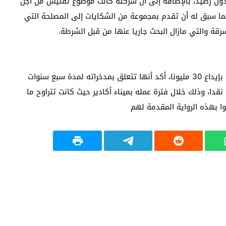
 رصيد، بالإضافة إلى أن شركته كانت موضوع تفتيش من أجل
تتعلق بالاتجار الدولي في المخدرات في 2014، كما سبق له أن تقدم بمجموعة من الشكايات إلى المصلحة التي
قة والتي مازال البحث جاريا عنها من قبل الشرطة.
أثناء استفسار العميد حول مصدر العملية البنكية الخاصة بإيداع 30 مليونا، أكد أنها تتعلق بمدخراته لمدة سبع سنوات
نقدا، وذلك خلال فترة عمله بميناء أكادير حيث كانت تتراوح ما