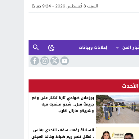
السبت 8 أغسطس 2026 - 9:24 صباحًا
بار الفن
إعلانات وبيانات
الأحدث
بوزملان ضواحي تازة تهتز على وقع
جريمة قتل.. شدو مشتبه فيه
وشريكو مازال هارب
السنبلة رفعت سقف التحدي بفاس
، فهل تنجح ريم شباط وخالد العجلي