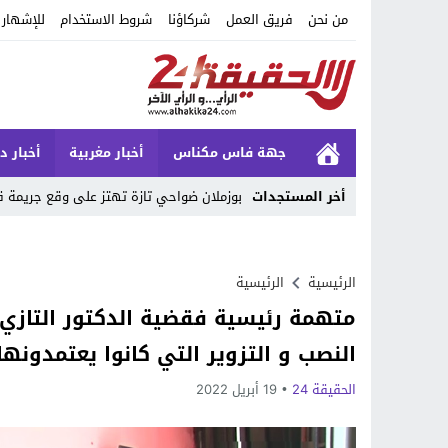
من نحن
فريق العمل
شركاؤنا
شروط الاستخدام
للإشهار
جهة فاس مكناس
أخبار مغربية
أخبار د
أخر المستجدات
بوزملان ضواحي تازة تهتز على وقع جريمة ق
Stop
Previous
الرئيسية
الرئيسية
متهمة رئيسية فقضية الدكتور التازي
Next
النصب و التزوير التي كانوا يعتمدونها
الحقيقة 24
19 أبريل 2022