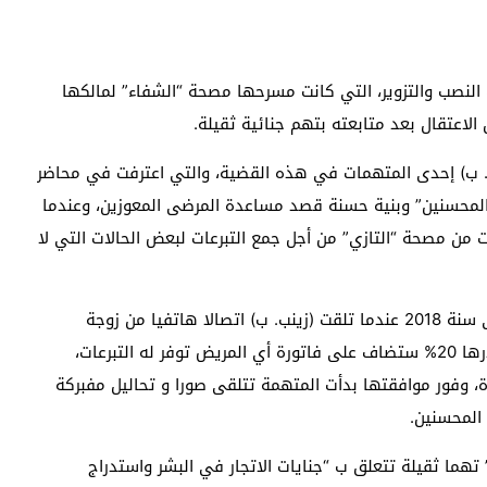
النصب والتزوير، التي كانت مسرحها مصحة “الشفاء” لمالكها
الاعتقال بعد متابعته بتهم جنائية ثقيلة.
. ب) إحدى المتهمات في هذه القضية، والتي اعترفت في محاضر
 “المحسنين” وبنية حسنة قصد مساعدة المرضى المعوزين، وعندما
 من مصحة “التازي” من أجل جمع التبرعات لبعض الحالات التي لا
وتضيف المتهمة ان الوضع استمر على هذا المنوال، حتى سنة 2018 عندما تلقت (زينب. ب) اتصالا هاتفيا من زوجة
التازي، السيدة “مونية بنشقرون، عرضت عليها عمولة قدرها 20% ستضاف على فاتورة أي المريض توفر له التبرعات،
وفور موافقتها بدأت المتهمة تتلقى صورا و تحاليل مفبركة
المحسنين.
هما ثقيلة تتعلق ب “جنايات الاتجار في البشر واستدراج