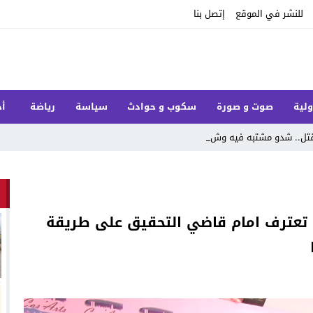
للنشر في الموقع
إتصل بنا
ولية
صوت و صورة
سكوب و حوادث
سياسة
رياضة
أخ
تل.. شدو مشتبه فيه وشريكو ماز_
 تعترف امام قاضي التحقيق على طريقة