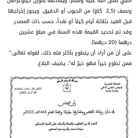
النبيِّ صلى الله عليه وسلم، ويعادلها بالوزن كيلوغرامان
ونصف (2,5 كلغ) من الحبوب أو الدقيق. ويجوز إخراجها
قبل العيد بثلاثة أيام كيلاً أو نقداً، حسب ذات المصدر.
وقد تم تحديد القيمة هذه السنة في مبلغ عشرين
درهما (20 درهما).
على أن من أراد أن يتطوع بأكثر فله ذلك، لقوله تعالى:”
فمن تطوع خيراً فهو خيرٌ لَه”، يضيف البلاغ.