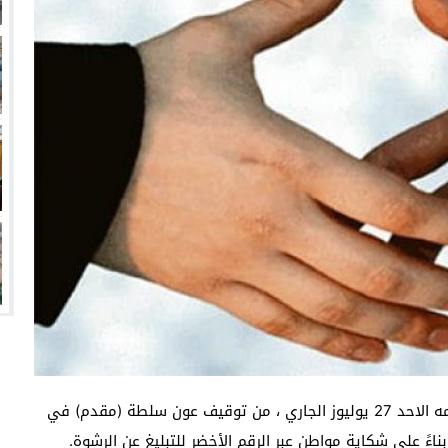
تمكنت عناصر الضابطة القضائية بمدينة إيموزار كندر، يومه الاحد 27 يوليوز الجاري ، من توقيف عون سلطة (مقدم) في