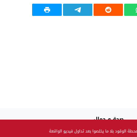
صحة و جمال
حضيو راسكم..العلماء لقاو متحور جديد مكيبانش فاختبار PCR و
ة الوقود بلا ما يخلصوا بعد تداول فيديو الواقعة
سماوه “أوميكرون الخفي”