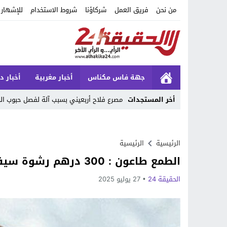
من نحن
فريق العمل
شركاؤنا
شروط الاستخدام
للإشهار
جهة فاس مكناس
أخبار مغربية
أخبار د
أخر المستجدات
مصرع فلاح أربعيني بسبب آلة لفصل حبوب ا
Stop
Previous
الرئيسية
الرئيسية
الطمع طاعون : 300 درهم رشوة سيفطات مقدم بإيموزار للاعتقال
Next
الحقيقة 24
27 يوليو 2025