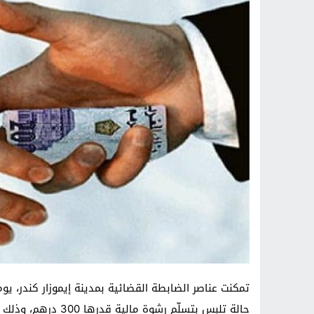
حالة تلبس بتسلّم رشوة مالية قدرها 300 درهم، وذلك بناءً على شكاية مواطن عبر الرقم الأخضر للتبليغ عن الرشوة.