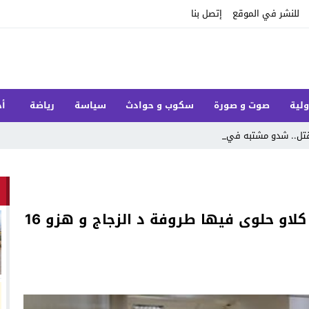
للنشر في الموقع
إتصل بنا
ولية
صوت و صورة
سكوب و حوادث
سياسة
رياضة
أخ
قتل.. شدو مشتبه فيه وشريك _
يا ربي السلامة : مدعوون لحفل زفاف كلاو حلوى فيها طروفة د الزجاج و هزو 16