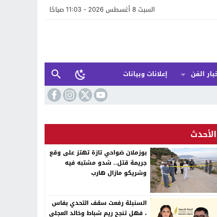
السبت 8 أغسطس 2026 - 11:03 صباحًا
بار الفن
إعلانات وبيانات
الأحدث
بوزملان ضواحي تازة تهتز على وقع
جريمة قتل.. شدو مشتبه فيه
وشريكو مازال هارب
السنبلة رفعت سقف التحدي بفاس
، فهل تنجح ريم شباط وخالد العجلي