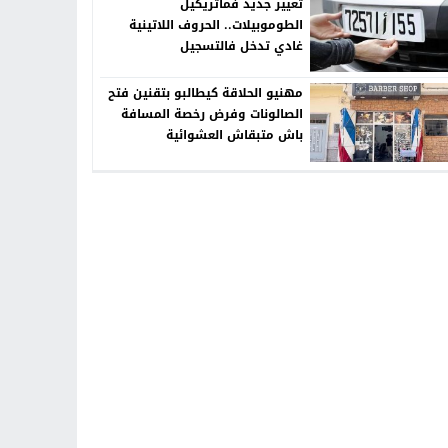
تغيير جديد فماتريكيل
الطوموبيلات.. الحروف اللاتينية
غادي تدخل فالتسجيل
مهنيو الحلاقة كيطالبو بتقنين فتح
الصالونات وفرض رخصة المسافة
باش متبقاش العشوائية