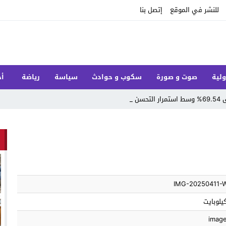
للنشر في الموقع
إتصل بنا
ولية
صوت و صورة
سكوب و حوادث
سياسة
رياضة
أخ
ار_
IMG-20250411-
imag