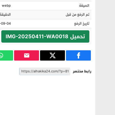
الصيغة
webp
تم الرفع من قبل
الحقيقة 4
تاريخ الرفع
04 14:50:38
تحميل IMG-20250411-WA0018
رابط مختصر