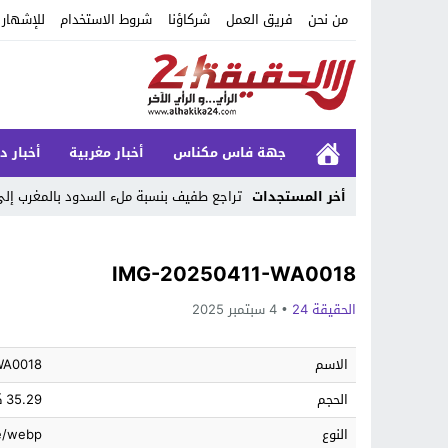
من نحن
فريق العمل
شركاؤنا
شروط الاستخدام
للإشهار
جهة فاس مكناس
أخبار مغربية
أخبار د
أخر المستجدات
تراجع طفيف بنسبة ملء السدود بالمغرب إلى 69.54% وسط استمرار التحسن مق
Stop
IMG-20250411-WA0018
Previous
الحقيقة 24
4 سبتمبر 2025
Next
الاسم
WA0018
الحجم
35.29 كيلوبايت
النوع
e/webp