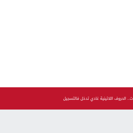
ت.. الحروف اللاتينية غادي تدخل فالتسجيل
صحة و جمال
حضيو راسكم..العلماء لقاو متحور جديد مكيبانش فاختبار PCR و
سماوه “أوميكرون الخفي”