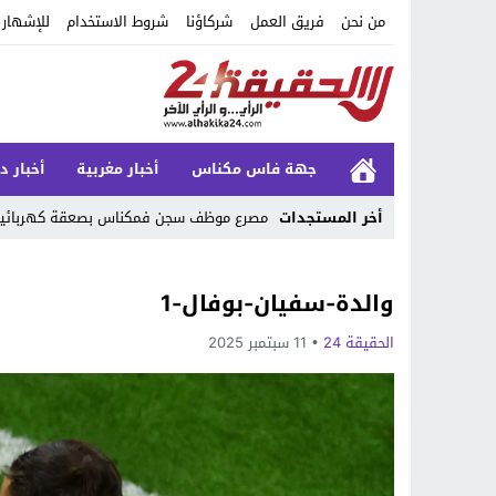
من نحن
فريق العمل
شركاؤنا
شروط الاستخدام
للإشهار
جهة فاس مكناس
أخبار مغربية
أخبار د
أخر المستجدات
مصرع موظف سجن فمكناس بصعقة كهربائية
Stop
والدة-سفيان-بوفال-1
Previous
الحقيقة 24
11 سبتمبر 2025
Next