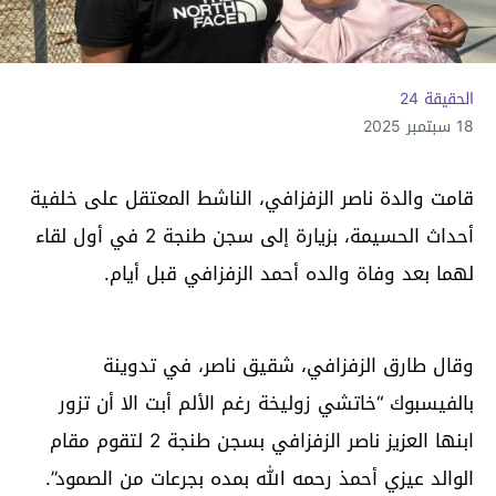
الحقيقة 24
18 سبتمبر 2025
قامت والدة ناصر الزفزافي، الناشط المعتقل على خلفية
أحداث الحسيمة، بزيارة إلى سجن طنجة 2 في أول لقاء
لهما بعد وفاة والده أحمد الزفزافي قبل أيام.
وقال طارق الزفزافي، شقيق ناصر، في تدوينة
بالفيسبوك “خاتشي زوليخة رغم الألم أبت الا أن تزور
ابنها العزيز ناصر الزفزافي بسجن طنجة 2 لتقوم مقام
الوالد عيزي أحمذ رحمه الله بمده بجرعات من الصمود”.