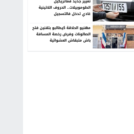
تغيير جديد فماتريكيل
الطوموبيلات.. الحروف اللاتينية
غادي تدخل فالتسجيل
مهنيو الحلاقة كيطالبو بتقنين فتح
الصالونات وفرض رخصة المسافة
باش متبقاش العشوائية