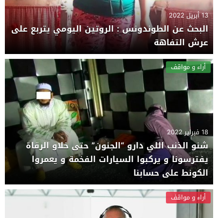
13 أبريل 2022
البحث عن الطوندونس : الروتين اليومي يتربع على
عرش التفاهة
أراء و مواقف
18 فبراير 2022
شنو الذنب اللي دارو “الجنون” حتى خلاو الرقاة
يفترسونا و يركبوا السيارات الفخمة و يعمروا
الكونط على حسابنا
أراء و مواقف