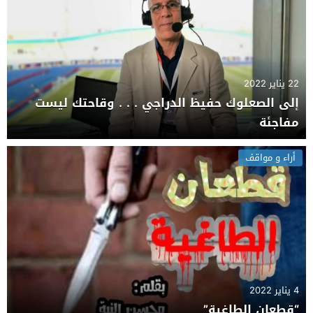
22 يناير 2022
إلى الصعلوك حفيظ الدراجي . . . وقاحتك ليست
مفاجئة
أراء و مواقف
4 يناير 2022
“قطعان الطاغية”