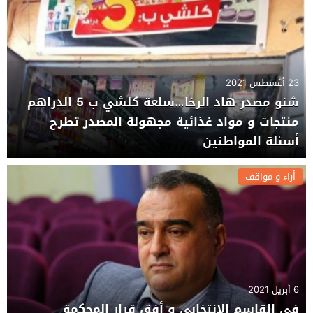
23 أغسطس 2021
شنو مصدر هاد الرخا…سلعة كلشي ب 5 الدراهم
منتجات و مواد غذائية مجهولة المصدر تطرح
أسئلة المواطنين
أراء و مواقف
6 أبريل 2021
في القاسم الانتخابي و أفق قرار المحكمة