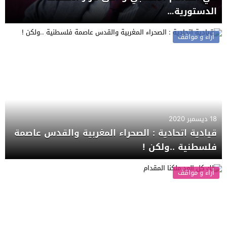
الدستورية…
أراء و مواقف
18 ديسمبر 2020
قيادية اتحادية : الصحراء المغربية والقدس عاصمة
فلسطنية ..ولكن !
أراء و مواقف