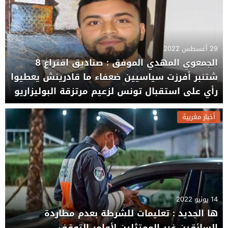
29 أغسطس 2022
الجمعوي المهدي الموفق : صناديق اقتراع 8
شتنبر أفرزت سياسيين ضعفاء ما قادرينش يعطيوا
رأي على استقبال تونس لزعيم مرتزقة البوليزاريو
أخبار مغربية
14 يونيو 2022
ها الجديد : تعليمات للشرطة بعدم مطاردة
السائقين غير الممتثلين لأوامر التوقف