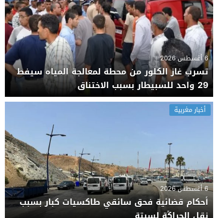
6 أغسطس 2026
تسرب غاز الكلور من محطة لمعالجة المياه سيفط
29 واحد للسبيطار بسبب الاختناق
أخبار مغربية
6 أغسطس 2026
أحكام قضائية فحق سائقي طاكسيات كبار بسبب
نقل الحراݣة لسبتة