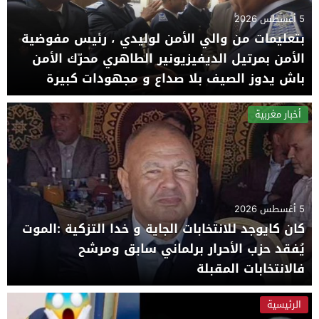
5 أغسطس 2026
بتعليمات من والي الأمن لوليدي ، رئيس مفوضية
الأمن بمرتيل الديفيزيونير الطاهري محرّك الأمن
باش يدوز الصيف بلا صداع و مجهودات كبيرة
دايرها البوليس بالمدينة
أخبار مغربية
5 أغسطس 2026
كان كايوجد للانتخابات الجاية و خدا التزكية :الموت
يُفقد حزب الأحرار برلماني سابق ومرشح
فالانتخابات المقبلة
الرئيسية