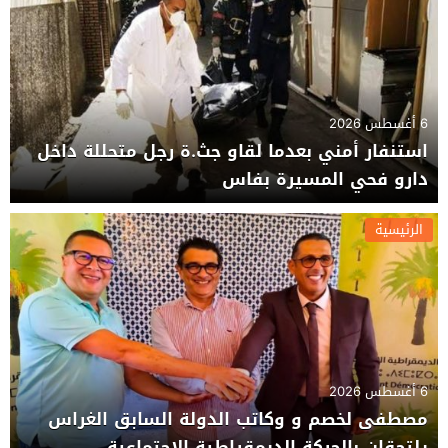
6 أغسطس 2026
استنفار أمني بعدما لقاو جث.ة رجل متحللة داخل
دارو فحي المسيرة بفاس
الرئيسية
6 أغسطس 2026
مصطفى لخصم و وكاتب الدولة السابق الغراس
يلتحقان بالحركة الديمقراطية الاجتماعية