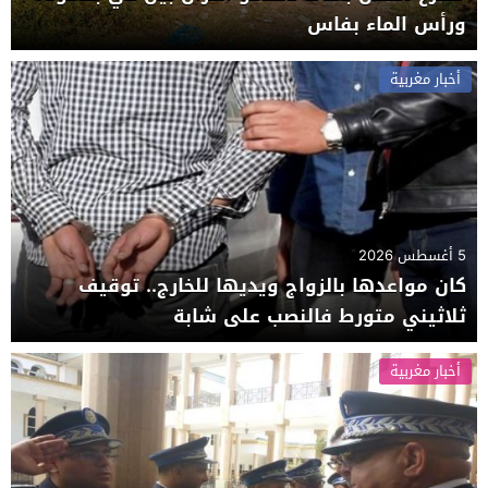
ورأس الماء بفاس
أخبار مغربية
5 أغسطس 2026
كان مواعدها بالزواج ويديها للخارج.. توقيف
ثلاثيني متورط فالنصب على شابة
أخبار مغربية