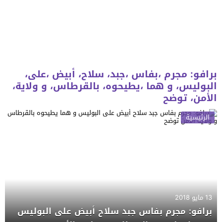
برافو: مجرم ،بفاس ،جبد، سلاح، أبيض ،على،
البوليس، و هما ،يطيحوه، بالقرطاس، و ولاية،
الأمن، توضح
الرئيسية
13 مايو 2018
برافو: مجرم بفاس جبد سلاح أبيض على البوليس