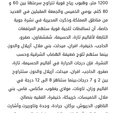
1200 متر، وهبوب رياح قوية تتراوح سرعتها بين 60 و
80 كلم، يومي الخميس والجمعة المقبلين في العديد
من مناطق المملكة.وذكرت المديرية في نشرة جوية
خاصة، أن تساقطات ثلجية قوية ستهم المرتفعات
التابعة لأقاليم تازة، الحسيمة، شفشفاون، صفرو،
الحاجب، خنيفرة، افران، ميدلت، بني ملال، أزيلال والحوز،
بينما ستهم ثلوج ضعيفة الهضاب الشرقية.وحسب
النشرة، فإن درجات الحرارة في أقاليم الحسيمة، تازة،
صفرو، الحاجب، افران، ميدلت، أزيلال والحوز، ستتراوح
بين 2 و 7 درجات،بينما ستناهز 8 الى 12 درجة في
اقاليم وزان، تاونات، مولاي يعقوب، مكناس، فاس، بني
ملال، الخميسات، خريبكة، خنيفرة، الفقيه بنصالح،
الناظور، الدريوش، بركان، جرادة، وجدة وتاوريرت.وأشارت