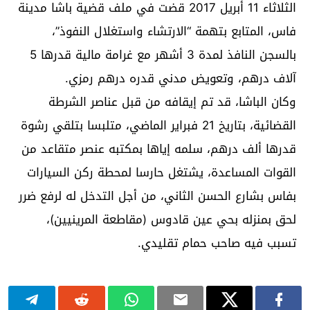
الثلاثاء 11 أبريل 2017 قضت في ملف قضية باشا مدينة
فاس، المتابع بتهمة “الارتشاء واستغلال النفوذ”،
بالسجن النافذ لمدة 3 أشهر مع غرامة مالية قدرها 5
آلاف درهم، وتعويض مدني قدره درهم رمزي.
وكان الباشا، قد تم إيقافه من قبل عناصر الشرطة
القضائية، بتاريخ 21 فبراير الماضي، متلبسا بتلقي رشوة
قدرها ألف درهم، سلمه إياها بمكتبه عنصر متقاعد من
القوات المساعدة، يشتغل حارسا لمحطة ركن السيارات
بفاس بشارع الحسن الثاني، من أجل التدخل له لرفع ضرر
لحق بمنزله بحي عين قادوس (مقاطعة المرينيين)،
تسبب فيه صاحب حمام تقليدي.