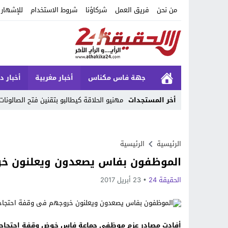
من نحن
فريق العمل
شركاؤنا
شروط الاستخدام
للإشهار
جهة فاس مكناس
أخبار مغربية
أخبار د
أخر المستجدات
_
Stop
Previous
الرئيسية
الرئيسية
الموظفون بفاس يصعدون ويعلنون خر
Next
الحقيقة 24
23 أبريل 2017
أفادت مصادر عزم موظفي جماعة فاس خوض وقفة احتجاجية ب