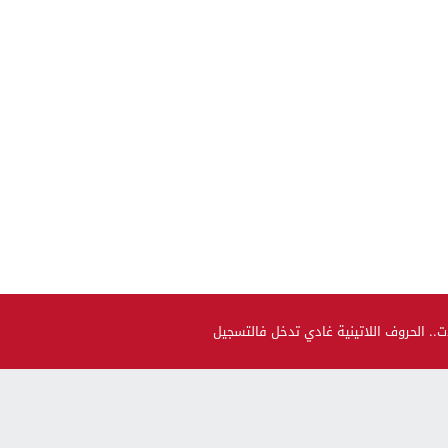
ت.. الحروف اللاتينية غادي تدخل فالتسجيل
صحة و جمال
حضيو راسكم..العلماء لقاو متحور جديد مكيبانش فاختبار PCR و
سماوه “أوميكرون الخفي”