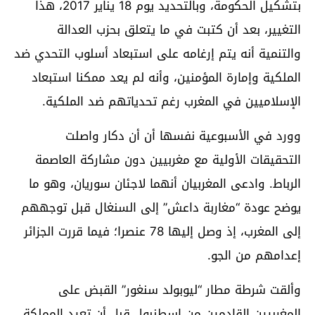
بتشكيل الحكومة، وبالتحديد يوم 18 يناير 2017، هذا
التغيير، بعد أن كتبت في ما يتعلق بحزب العدالة
والتنمية أنه يتم إرغامه على استبعاد أسلوب التحدي ضد
الملكية وإمارة المؤمنين، وأنه لم يعد ممكنا استبعاد
الإسلاميين في المغرب رغم تحدياتهم ضد الملكية.
وورد في الأسبوعية نفسها أن أن دكار واصلت
التحقيقات الأولية مع مغربيين دون مشاركة العاصمة
الرباط. وادعى المغربيان أنهما لاجئان سوريان، وهو ما
يوضح عودة “مغاربة داعش” إلى السنغال قبل توجههم
إلى المغرب، إذ وصل إليها 78 عنصرا؛ فيما قررت الجزائر
إعدامهم من الجو.
وألقت شرطة مطار “ليوبولد سنغور” القبض على
المغربيين القادمين من إسطنبول قبل أن تعيد المملكة