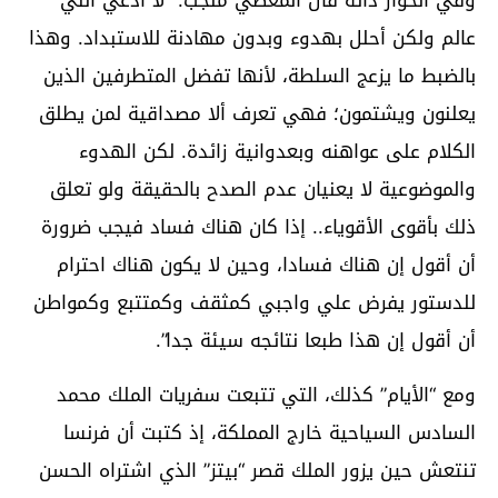
عالم ولكن أحلل بهدوء وبدون مهادنة للاستبداد. وهذا
بالضبط ما يزعج السلطة، لأنها تفضل المتطرفين الذين
يعلنون ويشتمون؛ فهي تعرف ألا مصداقية لمن يطلق
الكلام على عواهنه وبعدوانية زائدة. لكن الهدوء
والموضوعية لا يعنيان عدم الصدح بالحقيقة ولو تعلق
ذلك بأقوى الأقوياء.. إذا كان هناك فساد فيجب ضرورة
أن أقول إن هناك فسادا، وحين لا يكون هناك احترام
للدستور يفرض علي واجبي كمثقف وكمتتبع وكمواطن
أن أقول إن هذا طبعا نتائجه سيئة جدا”.
ومع “الأيام” كذلك، التي تتبعت سفريات الملك محمد
السادس السياحية خارج المملكة، إذ كتبت أن فرنسا
تنتعش حين يزور الملك قصر “بيتز” الذي اشتراه الحسن