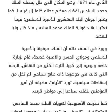
الثاني عام 1971، وهو المكان الذي ظل يفضله الملك
محمد السادس لقضاء معظم عطله كلما زار فرنسا. كما
يعتبر اليونان البلد المعشوق للأميرة للاسلمى؛ فيما
تعتبر الهند غواية الملك محمد السادس منذ كان وليا
للعهد.
وورد في الملف ذاته أن الملك، مرفوقا بالأميرة
للاسلمى ومولاي الحسن والأميرة خديجة، قام بزيارة
خاصة ونوعية إلى كوبا، أثارت الكثير من النقاش. الرحلة
التي كانت في جوهرها ذات طابع سياحي لم تخل من
إسقاطات سياسية، تورد “الأيام”، مضيفة أن أمير
المؤمنين ينقلب سياحيا إلى مواطن قريب.
كما تطرقت الأسبوعية لهويات الملك محمد السادس
المتمثلة في “السكي والـ”جيت سكي” وجمع اللوحات