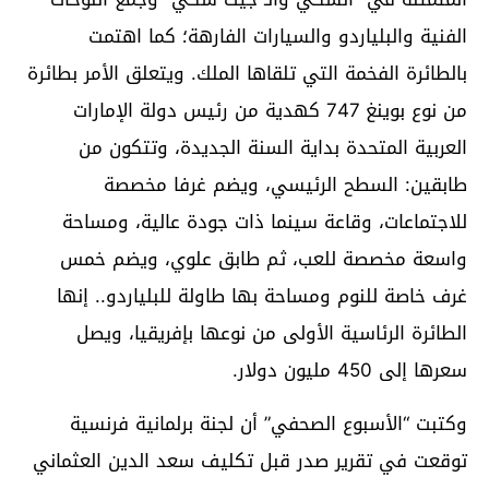
الفنية والبلياردو والسيارات الفارهة؛ كما اهتمت
بالطائرة الفخمة التي تلقاها الملك. ويتعلق الأمر بطائرة
من نوع بوينغ 747 كهدية من رئيس دولة الإمارات
العربية المتحدة بداية السنة الجديدة، وتتكون من
طابقين: السطح الرئيسي، ويضم غرفا مخصصة
للاجتماعات، وقاعة سينما ذات جودة عالية، ومساحة
واسعة مخصصة للعب، ثم طابق علوي، ويضم خمس
غرف خاصة للنوم ومساحة بها طاولة للبلياردو.. إنها
الطائرة الرئاسية الأولى من نوعها بإفريقيا، ويصل
سعرها إلى 450 مليون دولار.
وكتبت “الأسبوع الصحفي” أن لجنة برلمانية فرنسية
توقعت في تقرير صدر قبل تكليف سعد الدين العثماني