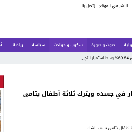
للنشر في الموقع
إتصل بنا
ولية
صوت و صورة
سكوب و حوادث
سياسة
رياضة
أخ
مق_
ار في جسده ويترك ثلاثة أطفال يتامى