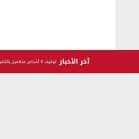
آخر الأخبار
توقيف 6 أشخاص متهمين بالتنقيب غير القانوني على الكنوز
الرأي و الرأي الآخر
اشـتـرك