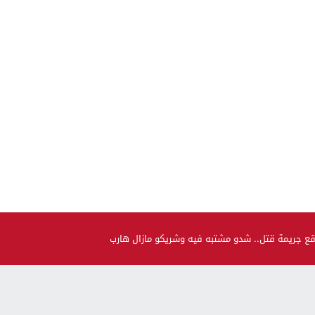
قع جريمة قتل.. شدو مشتبه فيه وشريكو مازال هارب
صحة و جمال
حضيو راسكم..العلماء لقاو متحور جديد مكيبانش فاختبار PCR و
سماوه “أوميكرون الخفي”