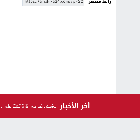
رابط مختصر
آخر الأخبار
بوزملان ضواحي تازة تهتز على و
الرأي و الرأي الآخر