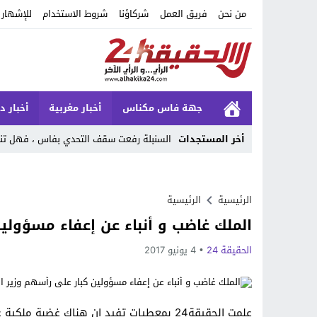
من نحن
فريق العمل
شركاؤنا
شروط الاستخدام
للإشهار
جهة فاس مكناس
أخبار مغربية
أخبار د
أخر المستجدات
السنبلة رفعت سقف التحدي بفاس ، فهل تنجح
Stop
Previous
الرئيسية
الرئيسية
الملك غاضب و أنباء عن إعفاء مسؤولين
Next
الحقيقة 24
4 يونيو 2017
علمت الحقيقة24 بمعطيات تفيد ان هناك غضب