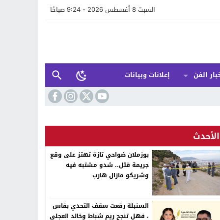
السبت 8 أغسطس 2026 - 9:24 صباحًا
بار الفن
إعلانات وبيانات
الأحدث
بوزملان ضواحي تازة تهتز على وقع
جريمة قتل.. شدو مشتبه فيه
وشريكو مازال هارب
السنبلة رفعت سقف التحدي بفاس
، فهل تنجح ريم شباط وخالد العجلي