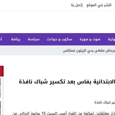
للنشر في الموقع
إتصل بنا
ولية
صوت و صورة
سكوب و حوادث
سياسة
رياضة
أخ
ل مرحاض مقهى بحي الزيتون فمكناس
ابتدائية بفاس بعد تكسير شباك نافذة
في اتصالها بالحقيقة24 أفادت مصادر جد مطلعة أن ثلاث معتقلين تمكنوا من الفرار أمس السبت 15 يوليوز الحالي من