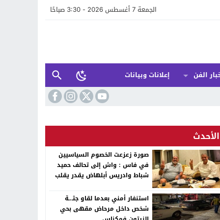
الجمعة 7 أغسطس 2026 - 3:30 صباحًا
بار الفن
إعلانات وبيانات
الأحدث
صورة زعزعت الخصوم السياسيين
في فاس : واش إلى تحالف حميد
شباط وادريس أبلهاض يقدر يقلب
الطابلة السياسية ففاس ؟
استنفار أمني بعدما لقاو جثـ.ـة
شخص داخل مرحاض مقهى بحي
الزيتون فمكناس