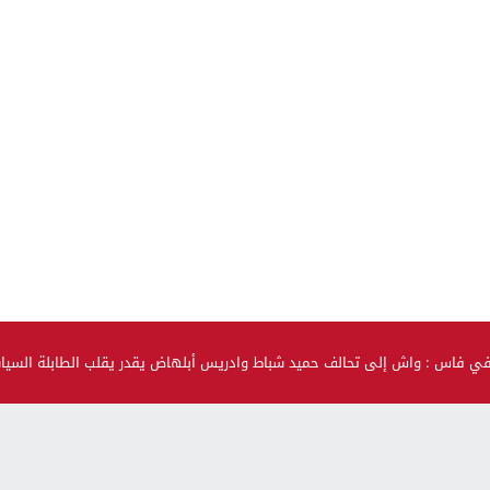
في فاس : واش إلى تحالف حميد شباط وادريس أبلهاض يقدر يقلب الطابلة السي
صحة و جمال
حضيو راسكم..العلماء لقاو متحور جديد مكيبانش فاختبار PCR و
سماوه “أوميكرون الخفي”