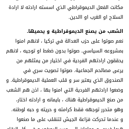
مكانت الفعل الديموقراطي الذي اسسته ارادته لا ارادة
السلاح او الغرب او االدين.
الشعب من يصنع الديموقراطية و يحميها.
نعم صوتوا على حزب العدالة في تركيا ، لانهم امنوا
بمشروعه السياسي. صوتوا بدون ضغط او توجيه ، لانهم
يحققون ارادتهم الفردية في اختيار من يمثلهم من
يرعى مصالحم الجماعية. صوتوا تصويت سري في
الصندوق الذي يعتبر سر و قلب العملية الديموقراطية. و
وضعوا ارادتهم الفردية التي امنوا بها ، اذن هم الشعب
من صنع الديموقراطية هناك ، بايمانه و ارادته اختار،
وهو متحرر توجهه فقط كرامته و حريته و حبه لوطنه.
و عندما تحركت فزاعة الجيش لتنقلب على ما صنعوا
هبوا فردى و جماعات الى جسر البصفور و في كل البقاع