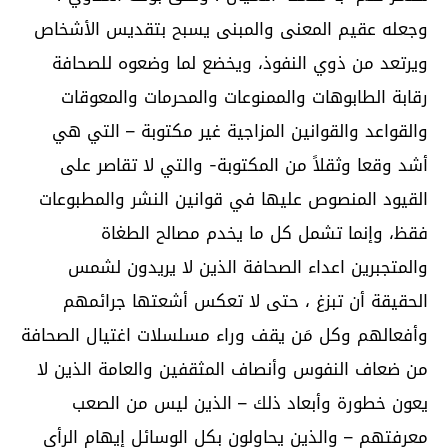
وجعله عقيم المعنى والمبنى يسبح بتقديس الأشخاص
ويرتعد من ذوي النفوذ، ويخضع لما وضعوه للصحافة
رقابة الطابوهات والممنوعات والمحرمات والمعوقات
والقواعد والقوانين المزاجية غير مكتوبة – التي هي
أشد وقعا وثقلاً من المكتوبة- والتي لا تقاصر على
القيود المنصوص عليها في قوانين النشر والمطبوعات
فقظ، وإنما تشمل كل ما يخدم مصالح الطغاة
والمتجبرين اعداء الصحافة الذين لا يريدون لشمس
الحقيقة أن تبزغ ، حتى لا تعكس أشعتها جرائمهم
وأفعالهم وكل مَن يقف وراء مسلسلات اغتيال الصحافة
من ضعاف النفوس وأنصاف المثقفين والعامة الذين لا
يعون خطورة وأبعاد ذلك – الذين ليس من الصعب
معرفتهم – والذين يحاولون بكل الوسائل إيهام الرأي