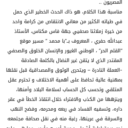
المصريون ..
مناسبة هذا الكلام، هو ذاك الحدث الخطير الذي حمل
في طياته الكثير من معاني الانتقاص من كرامة واحد
من خيرة زملائنا صحفيي جهة فاس مكناس، الأستاذ
عبدالله حفري ، المعروف بــ”با محمد ” مسير موقع
“القلم الحر” ، الوطني الغيور والإنسان الخلوق والصحفي
المقتدر الذي لا يتقن غير النضال بالكلمة الصادقة
-العملة النادرة – ويتحرى الوثوق والمصداقية قبل نقلها
بمهنية عالية تحافظ على أهمية الاختلاف و تحترم عقل
المتلقي وتحسب كل الحساب لسلامة البلاد وأمنها،
وينزهها من الكذب والافتراء خلال.انتقاذ الخطأ في عقر
داره، وتسفيه الفساد في ربعه ومحرمه، وفضح النهب
والسرقة في عرينها، رغبة منه في نقل صحافة مجتمعه