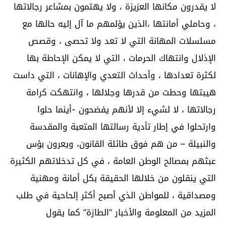
لا يقدرون مكانها العزيزة ، ولا يهتمون بمشاعر رجالاتها
، وحاملي أمانتها ،الذين يؤلمهم ما آل إليه حالها مع
مسلسلات المهانة التي لا تعد ولا تحصى ، وقصص
الإذلال وانتهاك الحرمات ، التي لا يمكن الإحاطة بها
لكثرة تعدادها ، وأحداث التعدي والإهانات ، التي داست
هيبتها وحطت من قدرها وجلالها ، وانتهكت كرامة
رجالاتها ، لا لشيء إلا لأنهم يفضحون -أينما حلوا
وارتحلوا في إطار تأدية رسالتها المتعبة والمقدسة
والنبيلة – من هم فوق طائلة القانون، ويعرون بؤس
عبثهم بمصالح الوطن العامة ، في كل تدخلاتهم الكثيرة
التي ينقلون من خلالها الحقيقة بكل أمانة ومهنية
ومصداقية ، للمواطن الذي أصبح أكثر إلحاحية في طلب
المزيد من المعلومة والأخبار “الطازة” كما يقول