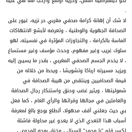
نحو ديمقراطية أشمل، وحرية أوسع وأرحب مما هي عليه
.
لا شك أن إهانة كرامة صحفي مغربي حر نزيه، غيور على
الصحافة الجهوية والوطنية ، وتعرضه لأبشع الانتهاكات
الماسة بالكرامة ، والتجاوزات المؤثرة في نفسيته، لهو
سلوك غريب وغير مفهوم، وحدث مؤسف وغير مستساغ
، لا يخدم الجسم الصحفي المغربي ، بقدر ما يسيئ إليه
ويزيد مسيرته ارباكا وتشويشا ، ويحط من خلاله من
قيمة الصحافيين وينتقص من هيبة الصحافة في
شموليتها ، ويثير غضب وحنق واستنكار رجال الصحافة
والعاملين في مجالها وقرائها والرأي العام ، كما فعل
بي حيث جعلني أقف مدهولا، أتطلع بوجع بالغ لمعرفة
أسباب هذا التعدي الذي لا يعدو غير محاولة فاشلة
لكسر قلم “با محمد” السيال ، وخنق بوحه المدوي ،