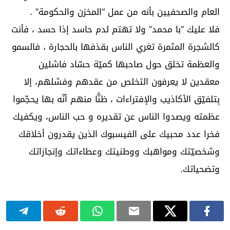
العام والصحفيين بأنه من عمل “المخزن والحكومة” .
فلا عليك “با محمد” ولا تهتم لدم حاسد إذا حسد ، فأنت
كالشجرة المثمرة تغري الناس بقذفها بالحجارة ، فالسمو
والعظمة تخلق حول صاحبها كميّة حسّاد فاشلين
معقدين لا يعرفون التخلص من عقدهم وفشلهم، إلا
بِتلفيّق الأكاذيب والإفتراءات ، ظنًّا منهم أنّه بها يحجّموا
عظمته ويصدوا الناس عن تقديره و حب الناس، ويكفيك
فخرا عدد محبيك على الفيسبوك الذين يقدرون أخلاقك
وشخصيّتك ومواهبك ووطنيتك وعطاءاتك وإنجازاتك
وتضحياتك.