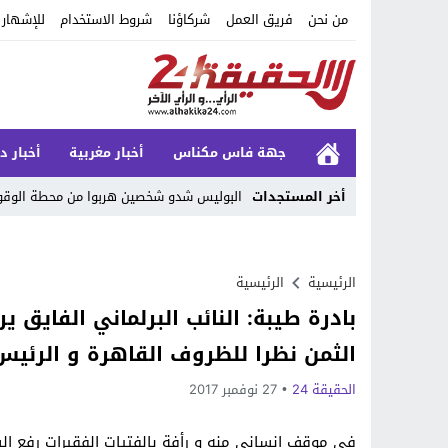
من نحن
فريق العمل
شركاؤنا
شروط الاستخدام
للإشهار
جهة فاس مكناس
أخبار مغربية
أخبار د
أخر المستجدات
البوليس شدو شخصين هربوا من محطة الوقود 
Stop
Previous
الرئيسية
الرئيسية
بادرة طيبة: النائب البرلماني الفايق ي
Next
الثمن نظرا للظروف القاهرة و الرئي
الحقيقة 24
27 نوفمبر 2017
في موقف إنساني منه و رأفة بالفتيات الفقيرات رفع الس