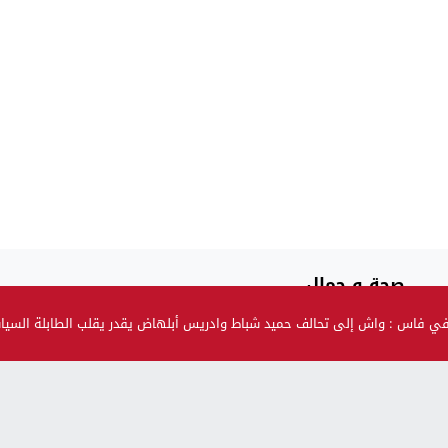
صحة و جمال
حضيو راسكم..العلماء لقاو متحور جديد مكيبانش فاختبار PCR و
في فاس : واش إلى تحالف حميد شباط وادريس أبلهاض يقدر يقلب الطابلة السي
سماوه “أوميكرون الخفي”
بالنسبة للحوامل و المرضعات… ها قرار وزارة الصحة بالنسبة
للتلقيح
وزارة آيت الطالب تحذر: ايلا فيك الكحة و السخانة بعد على