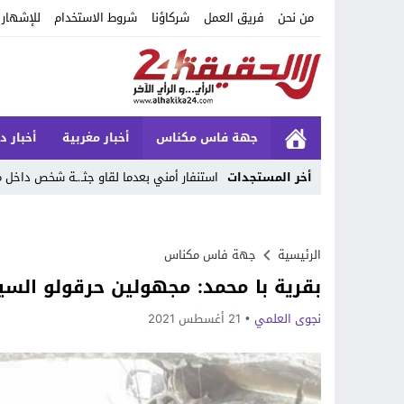
من نحن
فريق العمل
شركاؤنا
شروط الاستخدام
للإشهار
جهة فاس مكناس
أخبار مغربية
أخبار د
أخر المستجدات
استنفار أمني بعدما لقاو جثـ.ـة شخص داخ
Stop
Previous
الرئيسية
جهة فاس مكناس
بقرية با محمد: مجهولين حرقولو الس
Next
نجوى العلمي
21 أغسطس 2021