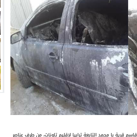
م قرية با محمد التابعة ترابيا لاقليم تاونات، من طرف عناصر