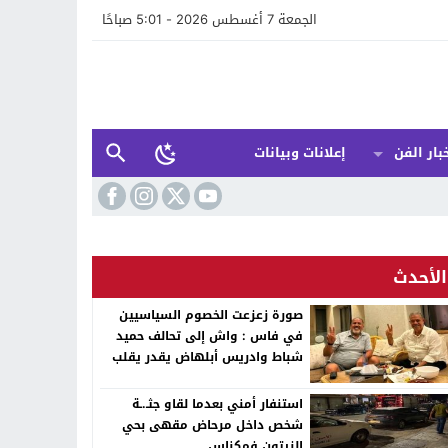
الجمعة 7 أغسطس 2026 - 5:01 صباحًا
بار الفن
إعلانات وبيانات
الأحدث
صورة زعزعت الخصوم السياسيين
في فاس : واش إلى تحالف حميد
شباط وادريس أبلهاض يقدر يقلب
الطابلة السياسية ففاس ؟
استنفار أمني بعدما لقاو جثـ.ـة
شخص داخل مرحاض مقهى بحي
الزيتون فمكناس