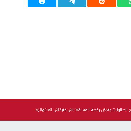
فتح الصالونات وفرض رخصة المسافة باش متبقاش العشوائية
صحة و جمال
حضيو راسكم..العلماء لقاو متحور جديد مكيبانش فاختبار PCR و