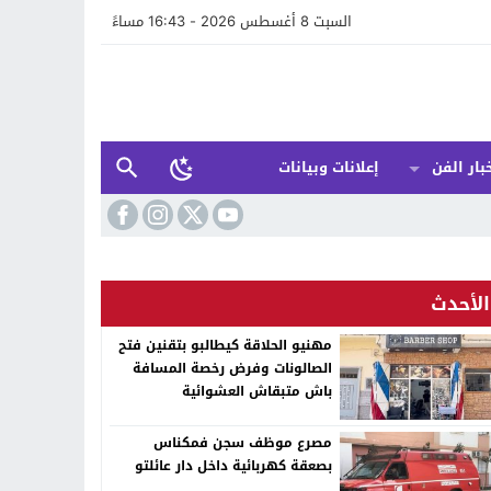
السبت 8 أغسطس 2026 - 16:43 مساءً
بار الفن
إعلانات وبيانات
الأحدث
مهنيو الحلاقة كيطالبو بتقنين فتح
الصالونات وفرض رخصة المسافة
باش متبقاش العشوائية
مصرع موظف سجن فمكناس
بصعقة كهربائية داخل دار عائلتو