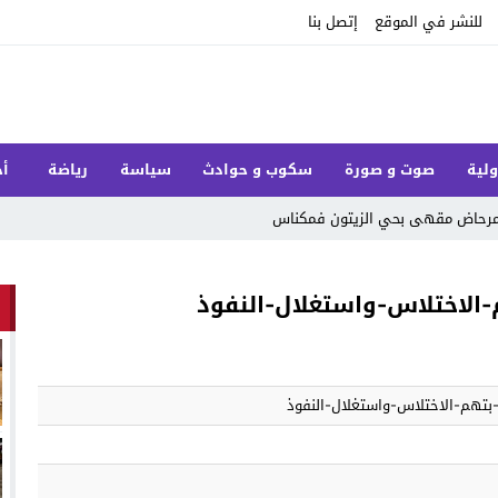
للنشر في الموقع
إتصل بنا
ولية
صوت و صورة
سكوب و حوادث
سياسة
رياضة
أخ
ل مرحاض مقهى بحي الزيتون فمكناس
-الاختلاس-واستغلال-النفوذ
-بتهم-الاختلاس-واستغلال-النفوذ