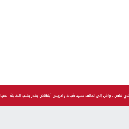
في فاس : واش إلى تحالف حميد شباط وادريس أبلهاض يقدر يقلب الطابلة السي
صحة و جمال
حضيو راسكم..العلماء لقاو متحور جديد مكيبانش فاختبار PCR و
سماوه “أوميكرون الخفي”