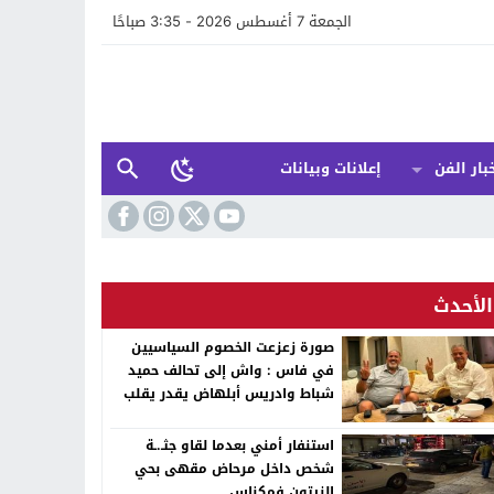
الجمعة 7 أغسطس 2026 - 3:35 صباحًا
بار الفن
إعلانات وبيانات
الأحدث
صورة زعزعت الخصوم السياسيين
في فاس : واش إلى تحالف حميد
شباط وادريس أبلهاض يقدر يقلب
الطابلة السياسية ففاس ؟
استنفار أمني بعدما لقاو جثـ.ـة
شخص داخل مرحاض مقهى بحي
الزيتون فمكناس