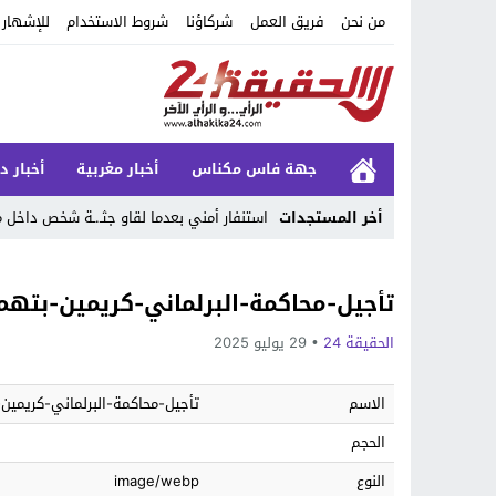
من نحن
فريق العمل
شركاؤنا
شروط الاستخدام
للإشهار
جهة فاس مكناس
أخبار مغربية
أخبار د
أخر المستجدات
استنفار أمني بعدما لقاو جثـ.ـة شخص داخ
Stop
تأجيل-محاكمة-البرلماني-كريمين-بتهم
Previous
الحقيقة 24
29 يوليو 2025
Next
الاسم
تأجيل-محاكمة-البرلماني-كريمين
الحجم
النوع
image/webp