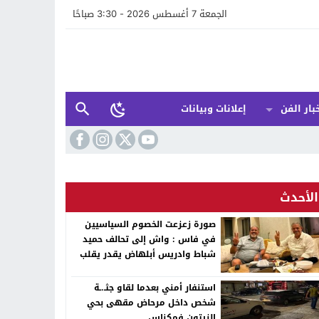
الجمعة 7 أغسطس 2026 - 3:30 صباحًا
بار الفن
إعلانات وبيانات
الأحدث
صورة زعزعت الخصوم السياسيين
في فاس : واش إلى تحالف حميد
شباط وادريس أبلهاض يقدر يقلب
الطابلة السياسية ففاس ؟
استنفار أمني بعدما لقاو جثـ.ـة
شخص داخل مرحاض مقهى بحي
الزيتون فمكناس