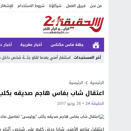
من نحن
فريق العمل
شركاؤنا
شروط الاستخدام
للإشهار
جهة فاس مكناس
أخبار مغربية
أخبار د
أخر المستجدات
استنفار أمني بعدما لقاو جثـ.ـة شخص داخ
Stop
Previous
الرئيسية
الرئيسية
اعتقال شاب بفاس هاجم صديقه بكلب 
Next
الحقيقة 24
26 يونيو 2017
اعتقلت عناصر الأمنى شابا حرض كلبه على شخص، أثناء 