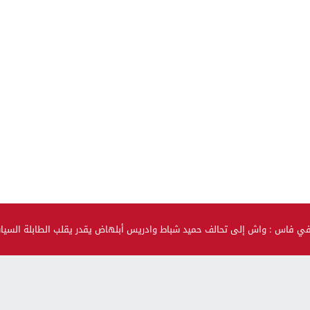
في فاس : واش إلى تحالف حميد شباط وادريس أبلهاض يقدر يقلب الطابلة السي
صحة و جمال
حضيو راسكم..العلماء لقاو متحور جديد مكيبانش فاختبار PCR و
سماوه “أوميكرون الخفي”